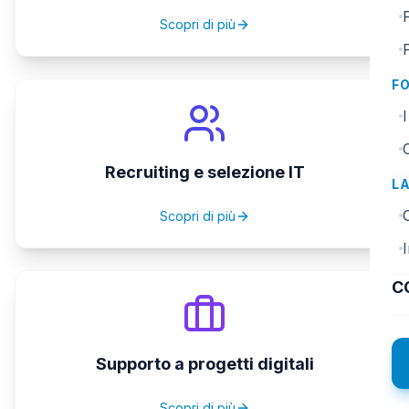
Scopri di più
F
I
Recruiting e selezione IT
L
Scopri di più
I
C
Supporto a progetti digitali
Scopri di più