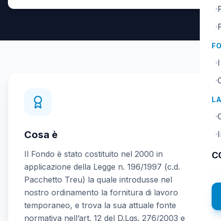
F
I
L
Cosa è
I
Il Fondo è stato costituito nel 2000 in
C
applicazione della Legge n. 196/1997 (c.d.
Pacchetto Treu) la quale introdusse nel
nostro ordinamento la fornitura di lavoro
temporaneo, e trova la sua attuale fonte
normativa nell’art. 12 del D.Lgs. 276/2003 e