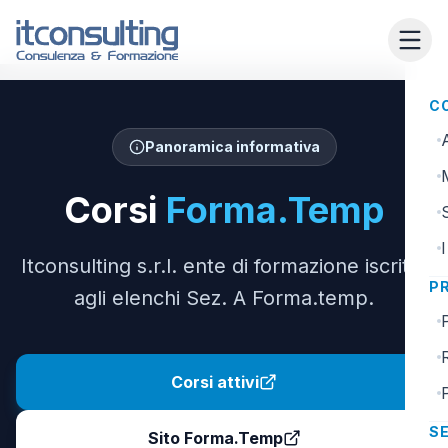
C
Panoramica informativa
Corsi
Forma.Temp
Itconsulting s.r.l. ente di formazione iscritto
P
agli elenchi Sez. A Forma.temp.
Corsi attivi
SE
Sito Forma.Temp